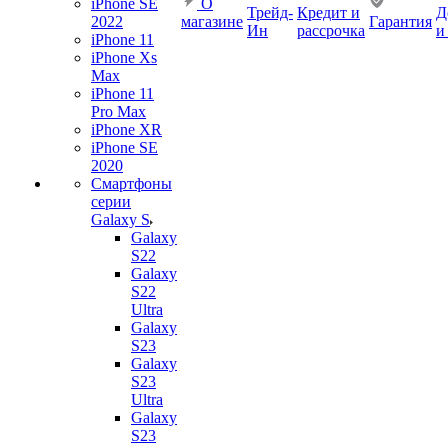
iPhone SE
О
Трейд-
Кредит и
Д
2022
магазине
Гарантия
Ин
рассрочка
и
iPhone 11
iPhone Xs
Max
iPhone 11
Pro Max
iPhone XR
iPhone SE
2020
Смартфоны
серии
Galaxy S
Galaxy
S22
Galaxy
S22
Ultra
Galaxy
S23
Galaxy
S23
Ultra
Galaxy
S23