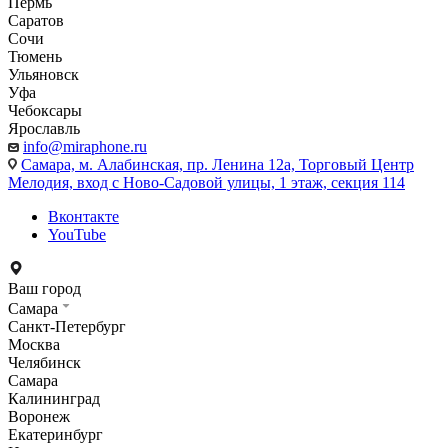
Пермь
Саратов
Сочи
Тюмень
Ульяновск
Уфа
Чебоксары
Ярославль
info@miraphone.ru
Самара,
м. Алабинская, пр. Ленина 12а, Торговый Центр
Мелодия, вход с Ново-Садовой улицы, 1 этаж, секция 114
Вконтакте
YouTube
Ваш город
Самара
Санкт-Петербург
Москва
Челябинск
Самара
Калининград
Воронеж
Екатеринбург