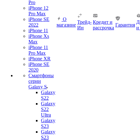
Pro
iPhone 12
Pro Max
iPhone SE
О
Трейд-
Кредит и
Д
2022
магазине
Гарантия
Ин
рассрочка
и
iPhone 11
iPhone Xs
Max
iPhone 11
Pro Max
iPhone XR
iPhone SE
2020
Смартфоны
серии
Galaxy S
Galaxy
S22
Galaxy
S22
Ultra
Galaxy
S23
Galaxy
S23