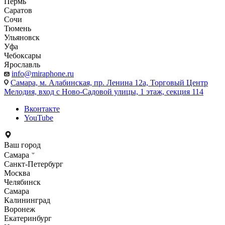
Пермь
Саратов
Сочи
Тюмень
Ульяновск
Уфа
Чебоксары
Ярославль
info@miraphone.ru
Самара,
м. Алабинская, пр. Ленина 12а, Торговый Центр
Мелодия, вход с Ново-Садовой улицы, 1 этаж, секция 114
Вконтакте
YouTube
Ваш город
Самара
Санкт-Петербург
Москва
Челябинск
Самара
Калининград
Воронеж
Екатеринбург