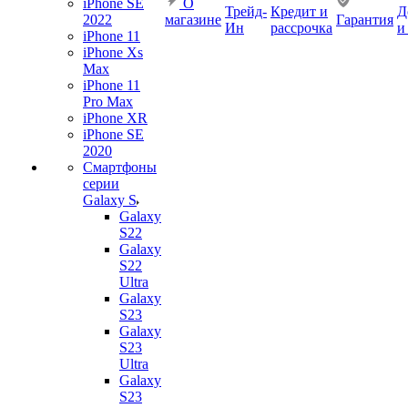
iPhone SE
О
Трейд-
Кредит и
Д
2022
магазине
Гарантия
Ин
рассрочка
и
iPhone 11
iPhone Xs
Max
iPhone 11
Pro Max
iPhone XR
iPhone SE
2020
Смартфоны
серии
Galaxy S
Galaxy
S22
Galaxy
S22
Ultra
Galaxy
S23
Galaxy
S23
Ultra
Galaxy
S23