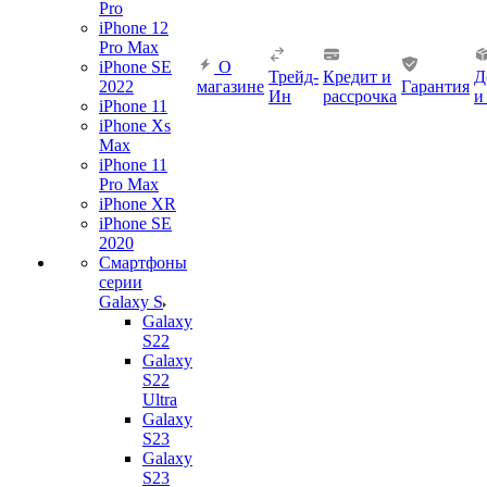
Pro
iPhone 12
Pro Max
iPhone SE
О
Трейд-
Кредит и
Д
2022
магазине
Гарантия
Ин
рассрочка
и
iPhone 11
iPhone Xs
Max
iPhone 11
Pro Max
iPhone XR
iPhone SE
2020
Смартфоны
серии
Galaxy S
Galaxy
S22
Galaxy
S22
Ultra
Galaxy
S23
Galaxy
S23