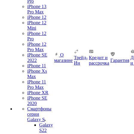
Pro
iPhone 13
Pro Max
iPhone 12
iPhone 12
Mini
iPhone 12
Pro
iPhone 12
Pro Max
iPhone SE
О
Трейд-
Кредит и
Д
2022
магазине
Гарантия
Ин
рассрочка
и
iPhone 11
iPhone Xs
Max
iPhone 11
Pro Max
iPhone XR
iPhone SE
2020
Смартфоны
серии
Galaxy S
Galaxy
S22