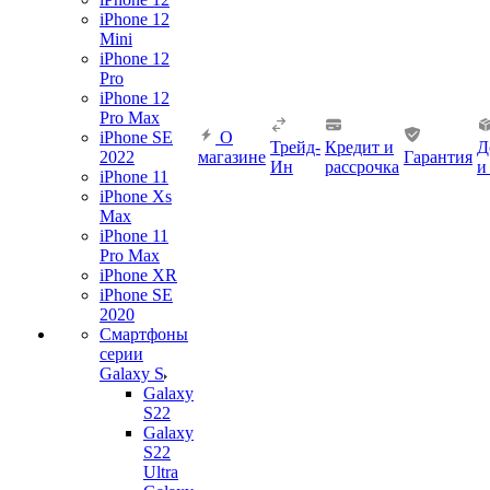
iPhone 12
Mini
iPhone 12
Pro
iPhone 12
Pro Max
iPhone SE
О
Трейд-
Кредит и
Д
2022
магазине
Гарантия
Ин
рассрочка
и
iPhone 11
iPhone Xs
Max
iPhone 11
Pro Max
iPhone XR
iPhone SE
2020
Смартфоны
серии
Galaxy S
Galaxy
S22
Galaxy
S22
Ultra