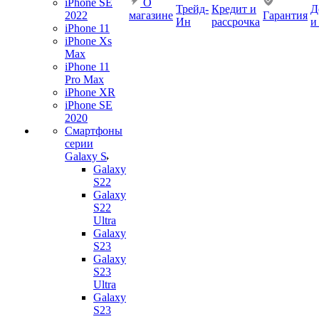
iPhone SE
О
Трейд-
Кредит и
Д
2022
магазине
Гарантия
Ин
рассрочка
и
iPhone 11
iPhone Xs
Max
iPhone 11
Pro Max
iPhone XR
iPhone SE
2020
Смартфоны
серии
Galaxy S
Galaxy
S22
Galaxy
S22
Ultra
Galaxy
S23
Galaxy
S23
Ultra
Galaxy
S23