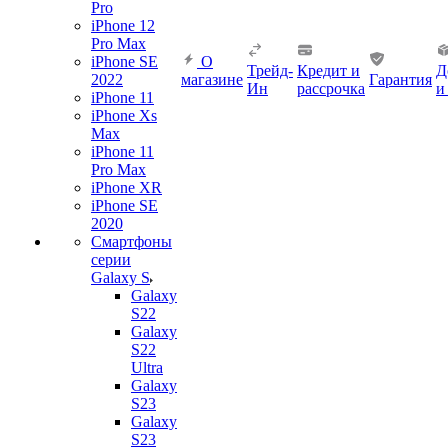
Pro
iPhone 12
Pro Max
iPhone SE
О
Трейд-
Кредит и
Д
2022
магазине
Гарантия
Ин
рассрочка
и
iPhone 11
iPhone Xs
Max
iPhone 11
Pro Max
iPhone XR
iPhone SE
2020
Смартфоны
серии
Galaxy S
Galaxy
S22
Galaxy
S22
Ultra
Galaxy
S23
Galaxy
S23