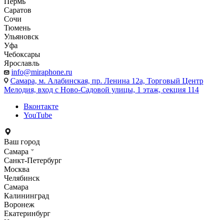
Пермь
Саратов
Сочи
Тюмень
Ульяновск
Уфа
Чебоксары
Ярославль
info@miraphone.ru
Самара,
м. Алабинская, пр. Ленина 12а, Торговый Центр
Мелодия, вход с Ново-Садовой улицы, 1 этаж, секция 114
Вконтакте
YouTube
Ваш город
Самара
Санкт-Петербург
Москва
Челябинск
Самара
Калининград
Воронеж
Екатеринбург