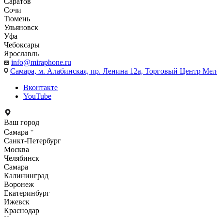
Саратов
Сочи
Тюмень
Ульяновск
Уфа
Чебоксары
Ярославль
info@miraphone.ru
Самара,
м. Алабинская, пр. Ленина 12а, Торговый Центр Мело
Вконтакте
YouTube
Ваш город
Самара
Санкт-Петербург
Москва
Челябинск
Самара
Калининград
Воронеж
Екатеринбург
Ижевск
Краснодар