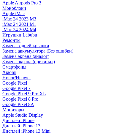
Apple Airpods Pro 3
Моноблоки
Apple iMac
iMac 24 2023 M3
iMac 24 2021 M1
iMac 24 2024 M4
Игрушки Labubu
Ремонты
Замена задней крышки
Замена аккумулятора (Без ошибки)
Замена экрана (аналог)
Замена экрана (оригинал)
Смартфоны
Xiaomi
Honor/Huawei
Google Pixel
Google Pixel 7
Google Pixel 9 Pro XL
Google Pixel 8 Pro
Google Pixel 8A
Мониторы
Apple Studio Display
Дисплеи iPhone
Дисплей iPhone 13
Дисплей iPhone 13 Mini