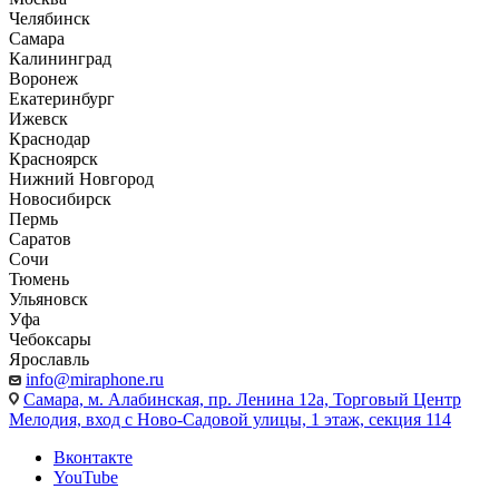
Челябинск
Самара
Калининград
Воронеж
Екатеринбург
Ижевск
Краснодар
Красноярск
Нижний Новгород
Новосибирск
Пермь
Саратов
Сочи
Тюмень
Ульяновск
Уфа
Чебоксары
Ярославль
info@miraphone.ru
Самара,
м. Алабинская, пр. Ленина 12а, Торговый Центр
Мелодия, вход с Ново-Садовой улицы, 1 этаж, секция 114
Вконтакте
YouTube