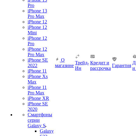
Pro
iPhone 13
Pro Max
iPhone 12
iPhone 12
Mini
iPhone 12
Pro
iPhone 12
Pro Max
iPhone SE
О
Трейд-
Кредит и
Д
2022
магазине
Гарантия
Ин
рассрочка
и
iPhone 11
iPhone Xs
Max
iPhone 11
Pro Max
iPhone XR
iPhone SE
2020
Смартфоны
серии
Galaxy S
Galaxy