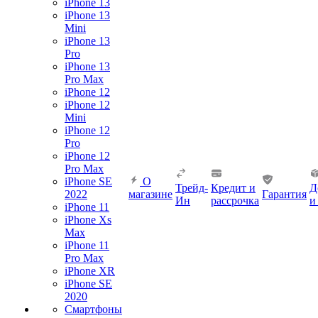
iPhone 13
iPhone 13
Mini
iPhone 13
Pro
iPhone 13
Pro Max
iPhone 12
iPhone 12
Mini
iPhone 12
Pro
iPhone 12
Pro Max
iPhone SE
О
Трейд-
Кредит и
Д
2022
магазине
Гарантия
Ин
рассрочка
и
iPhone 11
iPhone Xs
Max
iPhone 11
Pro Max
iPhone XR
iPhone SE
2020
Смартфоны