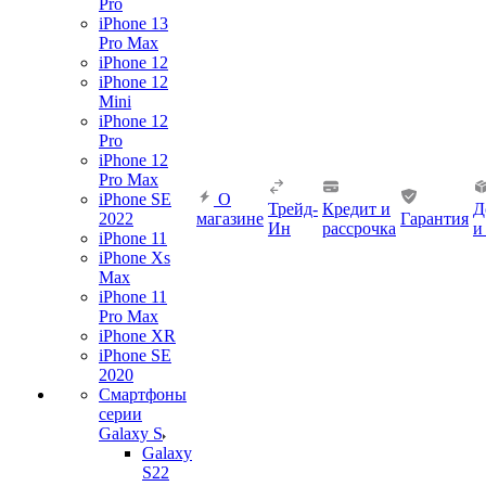
Pro
iPhone 13
Pro Max
iPhone 12
iPhone 12
Mini
iPhone 12
Pro
iPhone 12
Pro Max
iPhone SE
О
Трейд-
Кредит и
Д
2022
магазине
Гарантия
Ин
рассрочка
и
iPhone 11
iPhone Xs
Max
iPhone 11
Pro Max
iPhone XR
iPhone SE
2020
Смартфоны
серии
Galaxy S
Galaxy
S22