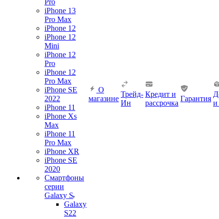
Pro
iPhone 13
Pro Max
iPhone 12
iPhone 12
Mini
iPhone 12
Pro
iPhone 12
Pro Max
iPhone SE
О
Трейд-
Кредит и
Д
2022
магазине
Гарантия
Ин
рассрочка
и
iPhone 11
iPhone Xs
Max
iPhone 11
Pro Max
iPhone XR
iPhone SE
2020
Смартфоны
серии
Galaxy S
Galaxy
S22