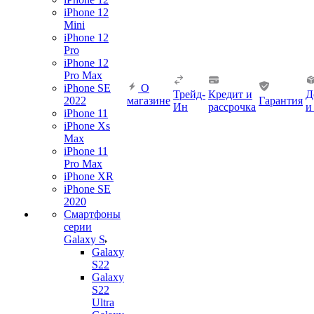
iPhone 12
Mini
iPhone 12
Pro
iPhone 12
Pro Max
iPhone SE
О
Трейд-
Кредит и
Д
2022
магазине
Гарантия
Ин
рассрочка
и
iPhone 11
iPhone Xs
Max
iPhone 11
Pro Max
iPhone XR
iPhone SE
2020
Смартфоны
серии
Galaxy S
Galaxy
S22
Galaxy
S22
Ultra