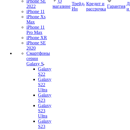
iPhone SE
О
Трейд-
Кредит и
Д
2022
магазине
Гарантия
Ин
рассрочка
и
iPhone 11
iPhone Xs
Max
iPhone 11
Pro Max
iPhone XR
iPhone SE
2020
Смартфоны
серии
Galaxy S
Galaxy
S22
Galaxy
S22
Ultra
Galaxy
S23
Galaxy
S23
Ultra
Galaxy
S23