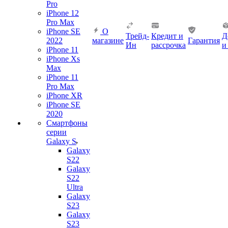
Pro
iPhone 12
Pro Max
iPhone SE
О
Трейд-
Кредит и
Д
2022
магазине
Гарантия
Ин
рассрочка
и
iPhone 11
iPhone Xs
Max
iPhone 11
Pro Max
iPhone XR
iPhone SE
2020
Смартфоны
серии
Galaxy S
Galaxy
S22
Galaxy
S22
Ultra
Galaxy
S23
Galaxy
S23