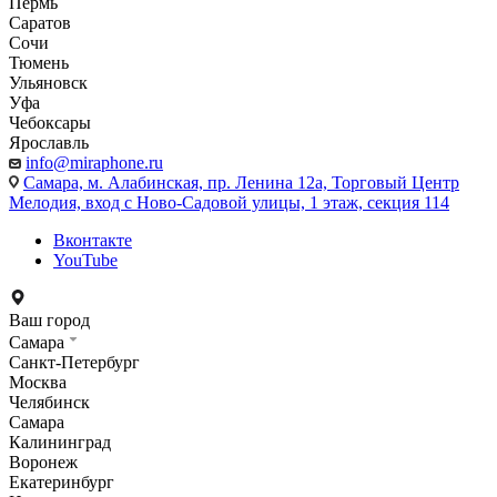
Пермь
Саратов
Сочи
Тюмень
Ульяновск
Уфа
Чебоксары
Ярославль
info@miraphone.ru
Самара,
м. Алабинская, пр. Ленина 12а, Торговый Центр
Мелодия, вход с Ново-Садовой улицы, 1 этаж, секция 114
Вконтакте
YouTube
Ваш город
Самара
Санкт-Петербург
Москва
Челябинск
Самара
Калининград
Воронеж
Екатеринбург