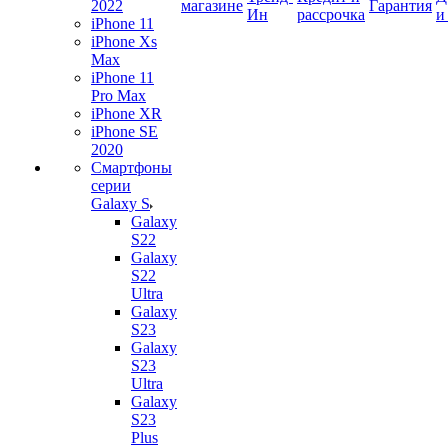
2022
магазине
Гарантия
Ин
рассрочка
и
iPhone 11
iPhone Xs
Max
iPhone 11
Pro Max
iPhone XR
iPhone SE
2020
Смартфоны
серии
Galaxy S
Galaxy
S22
Galaxy
S22
Ultra
Galaxy
S23
Galaxy
S23
Ultra
Galaxy
S23
Plus