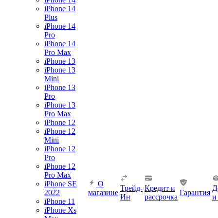
iPhone 14
Plus
iPhone 14
Pro
iPhone 14
Pro Max
iPhone 13
iPhone 13
Mini
iPhone 13
Pro
iPhone 13
Pro Max
iPhone 12
iPhone 12
Mini
iPhone 12
Pro
iPhone 12
Pro Max
iPhone SE
О
Трейд-
Кредит и
Д
2022
магазине
Гарантия
Ин
рассрочка
и
iPhone 11
iPhone Xs