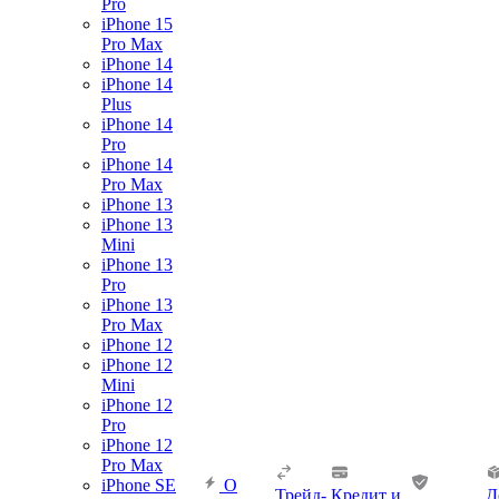
Pro
iPhone 15
Pro Max
iPhone 14
iPhone 14
Plus
iPhone 14
Pro
iPhone 14
Pro Max
iPhone 13
iPhone 13
Mini
iPhone 13
Pro
iPhone 13
Pro Max
iPhone 12
iPhone 12
Mini
iPhone 12
Pro
iPhone 12
Pro Max
iPhone SE
О
Трейд-
Кредит и
Д