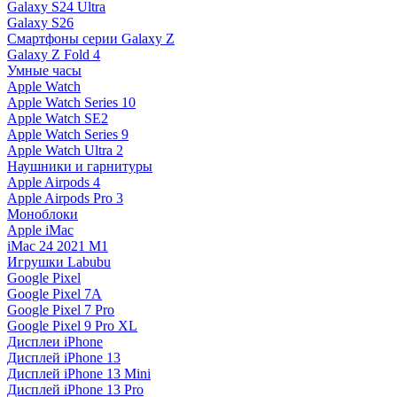
Galaxy S24 Ultra
Galaxy S26
Смартфоны серии Galaxy Z
Galaxy Z Fold 4
Умные часы
Apple Watch
Apple Watch Series 10
Apple Watch SE2
Apple Watch Series 9
Apple Watch Ultra 2
Наушники и гарнитуры
Apple Airpods 4
Apple Airpods Pro 3
Моноблоки
Apple iMac
iMac 24 2021 M1
Игрушки Labubu
Google Pixel
Google Pixel 7А
Google Pixel 7 Pro
Google Pixel 9 Pro XL
Дисплеи iPhone
Дисплей iPhone 13
Дисплей iPhone 13 Mini
Дисплей iPhone 13 Pro