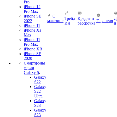
Pro
iPhone 12
Pro Max
iPhone SE
О
Трейд-
Кредит и
Д
2022
магазине
Гарантия
Ин
рассрочка
и
iPhone 11
iPhone Xs
Max
iPhone 11
Pro Max
iPhone XR
iPhone SE
2020
Смартфоны
серии
Galaxy S
Galaxy
S22
Galaxy
S22
Ultra
Galaxy
S23
Galaxy
S23