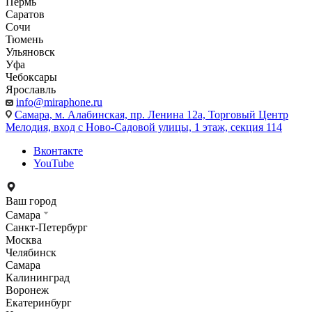
Пермь
Саратов
Сочи
Тюмень
Ульяновск
Уфа
Чебоксары
Ярославль
info@miraphone.ru
Самара,
м. Алабинская, пр. Ленина 12а, Торговый Центр
Мелодия, вход с Ново-Садовой улицы, 1 этаж, секция 114
Вконтакте
YouTube
Ваш город
Самара
Санкт-Петербург
Москва
Челябинск
Самара
Калининград
Воронеж
Екатеринбург