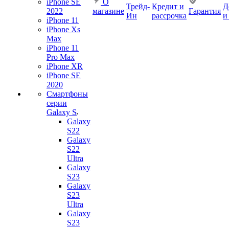
iPhone SE
О
Трейд-
Кредит и
Д
2022
магазине
Гарантия
Ин
рассрочка
и
iPhone 11
iPhone Xs
Max
iPhone 11
Pro Max
iPhone XR
iPhone SE
2020
Смартфоны
серии
Galaxy S
Galaxy
S22
Galaxy
S22
Ultra
Galaxy
S23
Galaxy
S23
Ultra
Galaxy
S23