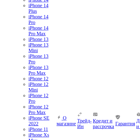
iPhone 14
Plus
iPhone 14
Pro
iPhone 14
Pro Max
iPhone 13
iPhone 13
Mini
iPhone 13
Pro
iPhone 13
Pro Max
iPhone 12
iPhone 12
Mini
iPhone 12
Pro
iPhone 12
Pro Max
iPhone SE
О
Трейд-
Кредит и
Д
2022
магазине
Гарантия
Ин
рассрочка
и
iPhone 11
iPhone Xs