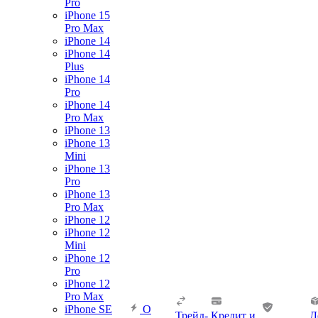
Pro
iPhone 15
Pro Max
iPhone 14
iPhone 14
Plus
iPhone 14
Pro
iPhone 14
Pro Max
iPhone 13
iPhone 13
Mini
iPhone 13
Pro
iPhone 13
Pro Max
iPhone 12
iPhone 12
Mini
iPhone 12
Pro
iPhone 12
Pro Max
iPhone SE
О
Трейд-
Кредит и
Д