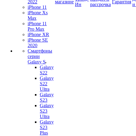
2022
магазине
Гарантия
Ин
рассрочка
и
iPhone 11
iPhone Xs
Max
iPhone 11
Pro Max
iPhone XR
iPhone SE
2020
Смартфоны
серии
Galaxy S
Galaxy
S22
Galaxy
S22
Ultra
Galaxy
S23
Galaxy
S23
Ultra
Galaxy
S23
Plus