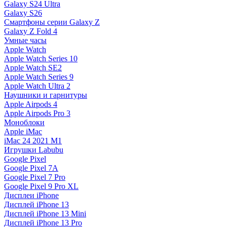
Galaxy S24 Ultra
Galaxy S26
Смартфоны серии Galaxy Z
Galaxy Z Fold 4
Умные часы
Apple Watch
Apple Watch Series 10
Apple Watch SE2
Apple Watch Series 9
Apple Watch Ultra 2
Наушники и гарнитуры
Apple Airpods 4
Apple Airpods Pro 3
Моноблоки
Apple iMac
iMac 24 2021 M1
Игрушки Labubu
Google Pixel
Google Pixel 7А
Google Pixel 7 Pro
Google Pixel 9 Pro XL
Дисплеи iPhone
Дисплей iPhone 13
Дисплей iPhone 13 Mini
Дисплей iPhone 13 Pro