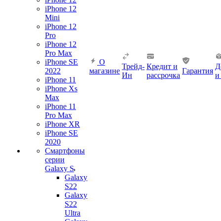
iPhone 12
Mini
iPhone 12
Pro
iPhone 12
Pro Max
iPhone SE
О
Трейд-
Кредит и
Д
2022
магазине
Гарантия
Ин
рассрочка
и
iPhone 11
iPhone Xs
Max
iPhone 11
Pro Max
iPhone XR
iPhone SE
2020
Смартфоны
серии
Galaxy S
Galaxy
S22
Galaxy
S22
Ultra