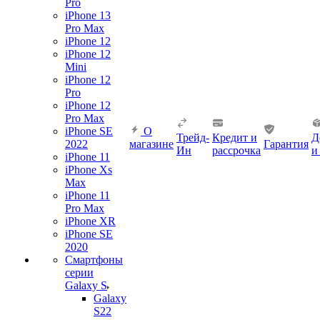
Pro
iPhone 13
Pro Max
iPhone 12
iPhone 12
Mini
iPhone 12
Pro
iPhone 12
Pro Max
iPhone SE
О
Трейд-
Кредит и
Д
2022
магазине
Гарантия
Ин
рассрочка
и
iPhone 11
iPhone Xs
Max
iPhone 11
Pro Max
iPhone XR
iPhone SE
2020
Смартфоны
серии
Galaxy S
Galaxy
S22