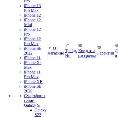
Pro
iPhone 13
Pro Max
iPhone 12
iPhone 12
Mini
iPhone 12
Pro
iPhone 12
Pro Max
iPhone SE
О
Трейд-
Кредит и
Д
2022
магазине
Гарантия
Ин
рассрочка
и
iPhone 11
iPhone Xs
Max
iPhone 11
Pro Max
iPhone XR
iPhone SE
2020
Смартфоны
серии
Galaxy S
Galaxy
S22