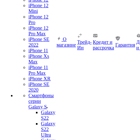
iPhone 12
Mini
iPhone 12
Pro
iPhone 12
Pro Max
iPhone SE
О
Трейд-
Кредит и
Д
2022
магазине
Гарантия
Ин
рассрочка
и
iPhone 11
iPhone Xs
Max
iPhone 11
Pro Max
iPhone XR
iPhone SE
2020
Смартфоны
серии
Galaxy S
Galaxy
S22
Galaxy
S22
Ultra