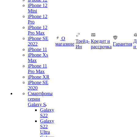
iPhone 12
Mini
iPhone 12
Pro
iPhone 12
Pro Max
iPhone SE
О
Трейд-
Кредит и
Д
2022
магазине
Гарантия
Ин
рассрочка
и
iPhone 11
iPhone Xs
Max
iPhone 11
Pro Max
iPhone XR
iPhone SE
2020
Смартфоны
серии
Galaxy S
Galaxy
S22
Galaxy
S22
Ultra