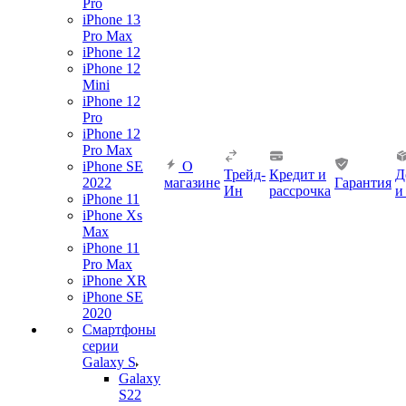
Pro
iPhone 13
Pro Max
iPhone 12
iPhone 12
Mini
iPhone 12
Pro
iPhone 12
Pro Max
iPhone SE
О
Трейд-
Кредит и
Д
2022
магазине
Гарантия
Ин
рассрочка
и
iPhone 11
iPhone Xs
Max
iPhone 11
Pro Max
iPhone XR
iPhone SE
2020
Смартфоны
серии
Galaxy S
Galaxy
S22