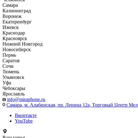
Самара
Калининград
Воронеж
Екатеринбург
Ижевск
Краснодар
Красноярск
Нижний Новгород
Новосибирск
Пермь
Саратов
Сочи
Тюмень
Ульяновск
Уфа
Чебоксары
Ярославль
info@miraphone.ru
Самара,
м. Алабинская, пр. Ленина 12а, Торговый Центр Мело
Вконтакте
YouTube
Ваш город