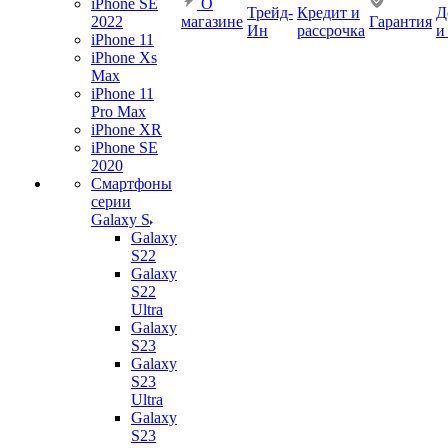
iPhone SE
О
Трейд-
Кредит и
Д
2022
магазине
Гарантия
Ин
рассрочка
и
iPhone 11
iPhone Xs
Max
iPhone 11
Pro Max
iPhone XR
iPhone SE
2020
Смартфоны
серии
Galaxy S
Galaxy
S22
Galaxy
S22
Ultra
Galaxy
S23
Galaxy
S23
Ultra
Galaxy
S23