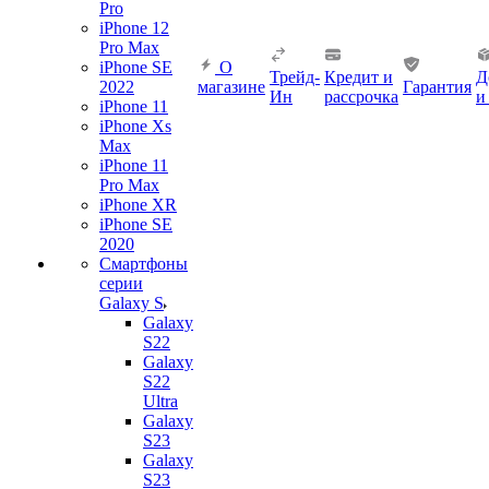
Pro
iPhone 12
Pro Max
iPhone SE
О
Трейд-
Кредит и
Д
2022
магазине
Гарантия
Ин
рассрочка
и
iPhone 11
iPhone Xs
Max
iPhone 11
Pro Max
iPhone XR
iPhone SE
2020
Смартфоны
серии
Galaxy S
Galaxy
S22
Galaxy
S22
Ultra
Galaxy
S23
Galaxy
S23