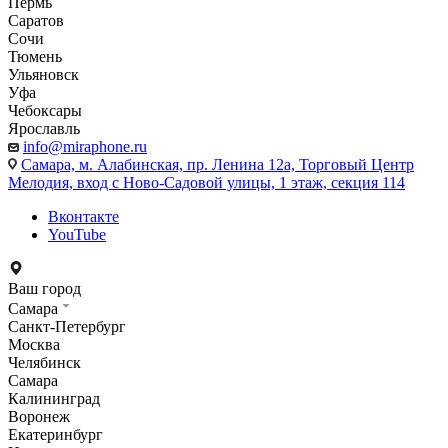
Пермь
Саратов
Сочи
Тюмень
Ульяновск
Уфа
Чебоксары
Ярославль
info@miraphone.ru
Самара,
м. Алабинская, пр. Ленина 12а, Торговый Центр
Мелодия, вход с Ново-Садовой улицы, 1 этаж, секция 114
Вконтакте
YouTube
Ваш город
Самара
Санкт-Петербург
Москва
Челябинск
Самара
Калининград
Воронеж
Екатеринбург