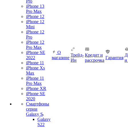
Pro
iPhone 13
Pro Max
iPhone 12
iPhone 12
Mini
iPhone 12
Pro
iPhone 12
Pro Max
iPhone SE
О
Трейд-
Кредит и
Д
2022
магазине
Гарантия
Ин
рассрочка
и
iPhone 11
iPhone Xs
Max
iPhone 11
Pro Max
iPhone XR
iPhone SE
2020
Смартфоны
серии
Galaxy S
Galaxy
S22