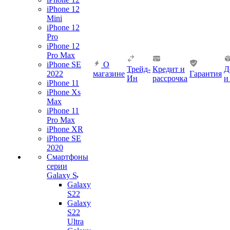
iPhone 12
Mini
iPhone 12
Pro
iPhone 12
Pro Max
iPhone SE
О
Трейд-
Кредит и
Д
2022
магазине
Гарантия
Ин
рассрочка
и
iPhone 11
iPhone Xs
Max
iPhone 11
Pro Max
iPhone XR
iPhone SE
2020
Смартфоны
серии
Galaxy S
Galaxy
S22
Galaxy
S22
Ultra