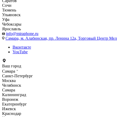
Саратов
Сочи
Тюмень
Ульяновск
Уфа
Чебоксары
Ярославль
info@miraphone.ru
Самара,
м. Алабинская, пр. Ленина 12а, Торговый Центр Мело
Вконтакте
YouTube
Ваш город
Самара
Санкт-Петербург
Москва
Челябинск
Самара
Калининград
Воронеж
Екатеринбург
Ижевск
Краснодар