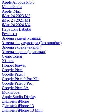
Apple Airpods Pro 3
Моноблоки
Apple iMac
iMac 24 2023 M3
iMac 24 2021 M1
iMac 24 2024 M4
Игрушки Labubu
Ремонты
Замена задней крышки
Замена аккумулятора (Без ошибки)
Замена экрана (аналог)
Замена экрана (оригинал)
Смартфоны
Xiaomi
Honor/Huawei
Google Pixel
Google Pixel 7
Google Pixel 9 Pro XL
Google Pixel 8 Pro
Google Pixel 8A
Мониторы
Apple Studio Display
Дисплеи iPhone
Дисплей iPhone 13
Дисплей iPhone 13 Mini