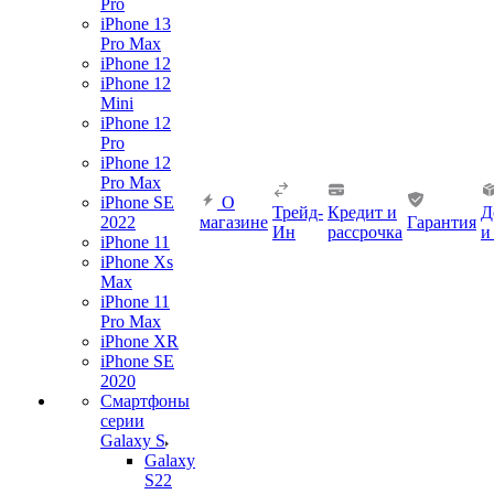
Pro
iPhone 13
Pro Max
iPhone 12
iPhone 12
Mini
iPhone 12
Pro
iPhone 12
Pro Max
iPhone SE
О
Трейд-
Кредит и
Д
2022
магазине
Гарантия
Ин
рассрочка
и
iPhone 11
iPhone Xs
Max
iPhone 11
Pro Max
iPhone XR
iPhone SE
2020
Смартфоны
серии
Galaxy S
Galaxy
S22