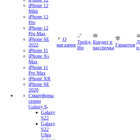
iPhone 12
Mini
iPhone 12
Pro
iPhone 12
Pro Max
iPhone SE
О
Трейд-
Кредит и
Д
2022
магазине
Гарантия
Ин
рассрочка
и
iPhone 11
iPhone Xs
Max
iPhone 11
Pro Max
iPhone XR
iPhone SE
2020
Смартфоны
серии
Galaxy S
Galaxy
S22
Galaxy
S22
Ultra