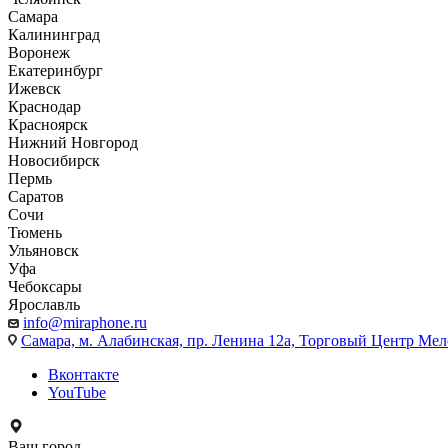
Самара
Калининград
Воронеж
Екатеринбург
Ижевск
Краснодар
Красноярск
Нижний Новгород
Новосибирск
Пермь
Саратов
Сочи
Тюмень
Ульяновск
Уфа
Чебоксары
Ярославль
info@miraphone.ru
Самара,
м. Алабинская, пр. Ленина 12а, Торговый Центр Мело
Вконтакте
YouTube
Ваш город