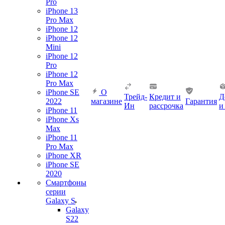
Pro
iPhone 13
Pro Max
iPhone 12
iPhone 12
Mini
iPhone 12
Pro
iPhone 12
Pro Max
iPhone SE
О
Трейд-
Кредит и
Д
2022
магазине
Гарантия
Ин
рассрочка
и
iPhone 11
iPhone Xs
Max
iPhone 11
Pro Max
iPhone XR
iPhone SE
2020
Смартфоны
серии
Galaxy S
Galaxy
S22