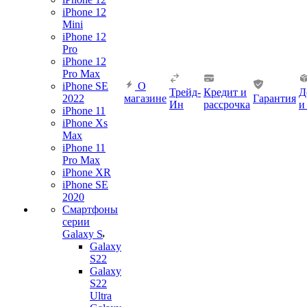
iPhone 12
Mini
iPhone 12
Pro
iPhone 12
Pro Max
iPhone SE
О
Трейд-
Кредит и
Д
2022
магазине
Гарантия
Ин
рассрочка
и
iPhone 11
iPhone Xs
Max
iPhone 11
Pro Max
iPhone XR
iPhone SE
2020
Смартфоны
серии
Galaxy S
Galaxy
S22
Galaxy
S22
Ultra