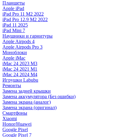
Планшеты
Apple iPad
iPad Pro 11 M2 2022
iPad Pro 12.9 M2 2022
iPad 11 2025
iPad Mini 7
Наушники и гарнитуры
Apple Airpods 4
Apple Airpods Pro 3
Моноблоки
Apple iMac
iMac 24 2023 M3
iMac 24 2021 M1
iMac 24 2024 M4
Игрушки Labubu
Ремонты
Замена задней крышки
Замена аккумулятора (Без ошибки)
Замена экрана (аналог)
Замена экрана (оригинал)
Смартфоны
Xiaomi
Honor/Huawei
Google Pixel
Google Pixel 7