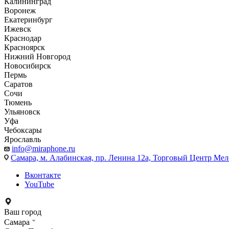
Калининград
Воронеж
Екатеринбург
Ижевск
Краснодар
Красноярск
Нижний Новгород
Новосибирск
Пермь
Саратов
Сочи
Тюмень
Ульяновск
Уфа
Чебоксары
Ярославль
info@miraphone.ru
Самара,
м. Алабинская, пр. Ленина 12а, Торговый Центр Мело
Вконтакте
YouTube
Ваш город
Самара