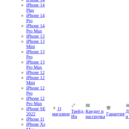
iPhone 14
Plus
iPhone 14
Pro
iPhone 14
Pro Max
iPhone 13
iPhone 13
Mini
iPhone 13
Pro
iPhone 13
Pro Max
iPhone 12
iPhone 12
Mini
iPhone 12
Pro
iPhone 12
Pro Max
iPhone SE
О
Трейд-
Кредит и
Д
2022
магазине
Гарантия
Ин
рассрочка
и
iPhone 11
iPhone Xs