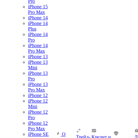
Pro
iPhone 15
Pro Max
iPhone 14
iPhone 14
Plus
iPhone 14
Pro
iPhone 14
Pro Max
iPhone 13
iPhone 13
Mini
iPhone 13
Pro
iPhone 13
Pro Max
iPhone 12
iPhone 12
Mini
iPhone 12
Pro
iPhone 12
Pro Max
iPhone SE
О
Трейд-
Кредит и
Д