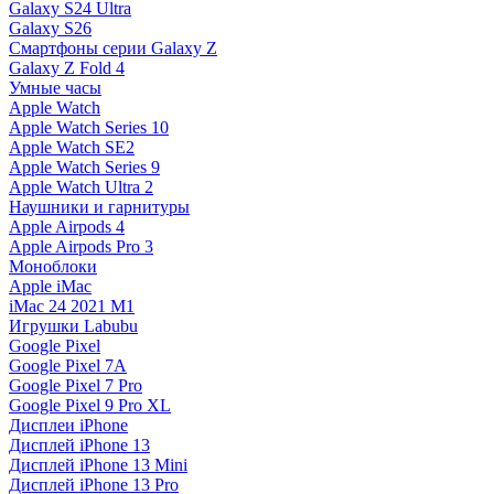
Galaxy S24 Ultra
Galaxy S26
Смартфоны серии Galaxy Z
Galaxy Z Fold 4
Умные часы
Apple Watch
Apple Watch Series 10
Apple Watch SE2
Apple Watch Series 9
Apple Watch Ultra 2
Наушники и гарнитуры
Apple Airpods 4
Apple Airpods Pro 3
Моноблоки
Apple iMac
iMac 24 2021 M1
Игрушки Labubu
Google Pixel
Google Pixel 7А
Google Pixel 7 Pro
Google Pixel 9 Pro XL
Дисплеи iPhone
Дисплей iPhone 13
Дисплей iPhone 13 Mini
Дисплей iPhone 13 Pro