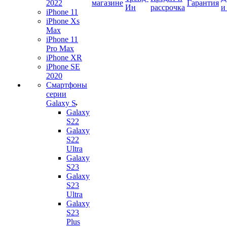
2022
магазине
Гарантия
Ин
рассрочка
и
iPhone 11
iPhone Xs
Max
iPhone 11
Pro Max
iPhone XR
iPhone SE
2020
Смартфоны
серии
Galaxy S
Galaxy
S22
Galaxy
S22
Ultra
Galaxy
S23
Galaxy
S23
Ultra
Galaxy
S23
Plus