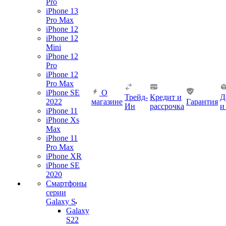
Pro
iPhone 13
Pro Max
iPhone 12
iPhone 12
Mini
iPhone 12
Pro
iPhone 12
Pro Max
iPhone SE
О
Трейд-
Кредит и
Д
2022
магазине
Гарантия
Ин
рассрочка
и
iPhone 11
iPhone Xs
Max
iPhone 11
Pro Max
iPhone XR
iPhone SE
2020
Смартфоны
серии
Galaxy S
Galaxy
S22