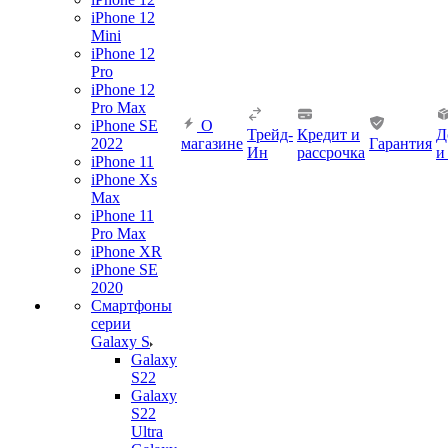
iPhone 12
Mini
iPhone 12
Pro
iPhone 12
Pro Max
iPhone SE
О
Трейд-
Кредит и
Д
2022
магазине
Гарантия
Ин
рассрочка
и
iPhone 11
iPhone Xs
Max
iPhone 11
Pro Max
iPhone XR
iPhone SE
2020
Смартфоны
серии
Galaxy S
Galaxy
S22
Galaxy
S22
Ultra