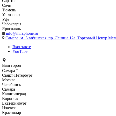
Саратов
Сочи
Тюмень
Ульяновск
Уфа
Чебоксары
Ярославль
info@miraphone.ru
Самара,
м. Алабинская, пр. Ленина 12а, Торговый Центр Мело
Вконтакте
YouTube
Ваш город
Самара
Санкт-Петербург
Москва
Челябинск
Самара
Калининград
Воронеж
Екатеринбург
Ижевск
Краснодар