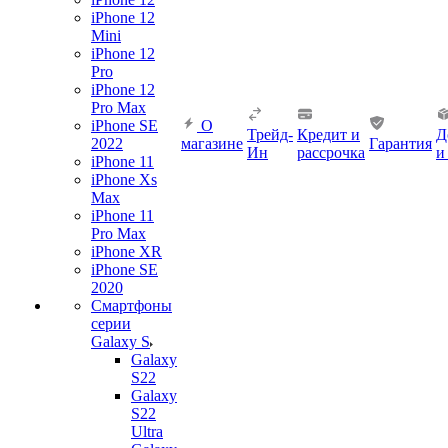
iPhone 12
Mini
iPhone 12
Pro
iPhone 12
Pro Max
iPhone SE
О
Трейд-
Кредит и
Д
2022
магазине
Гарантия
Ин
рассрочка
и
iPhone 11
iPhone Xs
Max
iPhone 11
Pro Max
iPhone XR
iPhone SE
2020
Смартфоны
серии
Galaxy S
Galaxy
S22
Galaxy
S22
Ultra