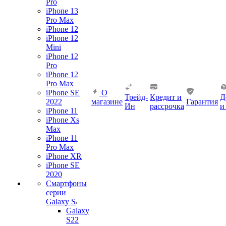
Pro
iPhone 13
Pro Max
iPhone 12
iPhone 12
Mini
iPhone 12
Pro
iPhone 12
Pro Max
iPhone SE
О
Трейд-
Кредит и
Д
2022
магазине
Гарантия
Ин
рассрочка
и
iPhone 11
iPhone Xs
Max
iPhone 11
Pro Max
iPhone XR
iPhone SE
2020
Смартфоны
серии
Galaxy S
Galaxy
S22