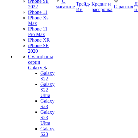
iPhone SE
О
Трейд-
Кредит и
Д
2022
магазине
Гарантия
Ин
рассрочка
и
iPhone 11
iPhone Xs
Max
iPhone 11
Pro Max
iPhone XR
iPhone SE
2020
Смартфоны
серии
Galaxy S
Galaxy
S22
Galaxy
S22
Ultra
Galaxy
S23
Galaxy
S23
Ultra
Galaxy
S23