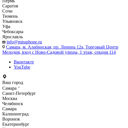
Пермь
Саратов
Сочи
Тюмень
Ульяновск
Уфа
Чебоксары
Ярославль
info@miraphone.ru
Самара,
м. Алабинская, пр. Ленина 12а, Торговый Центр
Мелодия, вход с Ново-Садовой улицы, 1 этаж, секция 114
Вконтакте
YouTube
Ваш город
Самара
Санкт-Петербург
Москва
Челябинск
Самара
Калининград
Воронеж
Екатеринбург