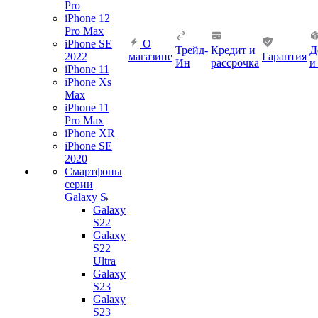
Pro
iPhone 12
Pro Max
iPhone SE
О
Трейд-
Кредит и
Д
2022
магазине
Гарантия
Ин
рассрочка
и
iPhone 11
iPhone Xs
Max
iPhone 11
Pro Max
iPhone XR
iPhone SE
2020
Смартфоны
серии
Galaxy S
Galaxy
S22
Galaxy
S22
Ultra
Galaxy
S23
Galaxy
S23