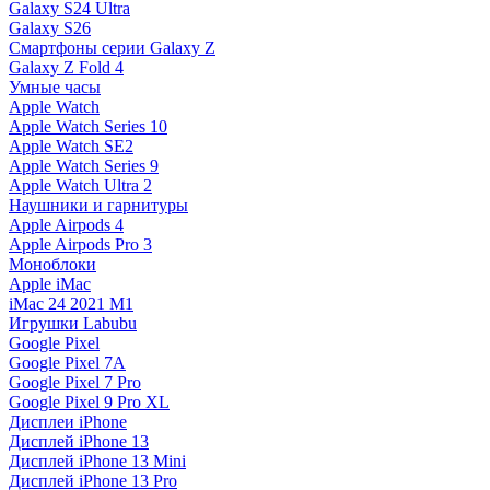
Galaxy S24 Ultra
Galaxy S26
Смартфоны серии Galaxy Z
Galaxy Z Fold 4
Умные часы
Apple Watch
Apple Watch Series 10
Apple Watch SE2
Apple Watch Series 9
Apple Watch Ultra 2
Наушники и гарнитуры
Apple Airpods 4
Apple Airpods Pro 3
Моноблоки
Apple iMac
iMac 24 2021 M1
Игрушки Labubu
Google Pixel
Google Pixel 7А
Google Pixel 7 Pro
Google Pixel 9 Pro XL
Дисплеи iPhone
Дисплей iPhone 13
Дисплей iPhone 13 Mini
Дисплей iPhone 13 Pro