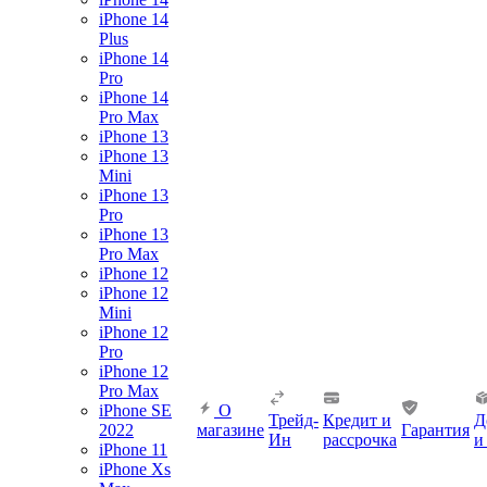
iPhone 14
Plus
iPhone 14
Pro
iPhone 14
Pro Max
iPhone 13
iPhone 13
Mini
iPhone 13
Pro
iPhone 13
Pro Max
iPhone 12
iPhone 12
Mini
iPhone 12
Pro
iPhone 12
Pro Max
iPhone SE
О
Трейд-
Кредит и
Д
2022
магазине
Гарантия
Ин
рассрочка
и
iPhone 11
iPhone Xs