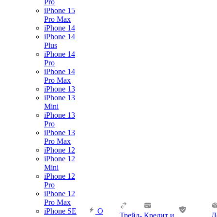
Pro
iPhone 15
Pro Max
iPhone 14
iPhone 14
Plus
iPhone 14
Pro
iPhone 14
Pro Max
iPhone 13
iPhone 13
Mini
iPhone 13
Pro
iPhone 13
Pro Max
iPhone 12
iPhone 12
Mini
iPhone 12
Pro
iPhone 12
Pro Max
iPhone SE
О
Трейд-
Кредит и
Д