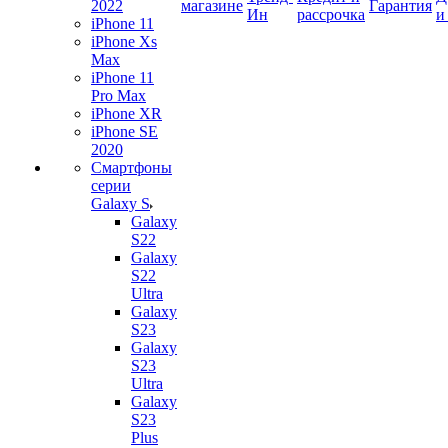
2022
магазине
Гарантия
Ин
рассрочка
и
iPhone 11
iPhone Xs
Max
iPhone 11
Pro Max
iPhone XR
iPhone SE
2020
Смартфоны
серии
Galaxy S
Galaxy
S22
Galaxy
S22
Ultra
Galaxy
S23
Galaxy
S23
Ultra
Galaxy
S23
Plus