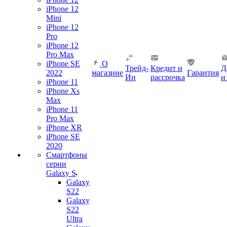
iPhone 12
Mini
iPhone 12
Pro
iPhone 12
Pro Max
iPhone SE
О
Трейд-
Кредит и
Д
2022
магазине
Гарантия
Ин
рассрочка
и
iPhone 11
iPhone Xs
Max
iPhone 11
Pro Max
iPhone XR
iPhone SE
2020
Смартфоны
серии
Galaxy S
Galaxy
S22
Galaxy
S22
Ultra