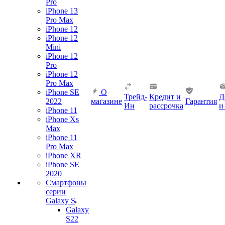
Pro
iPhone 13
Pro Max
iPhone 12
iPhone 12
Mini
iPhone 12
Pro
iPhone 12
Pro Max
iPhone SE
О
Трейд-
Кредит и
Д
2022
магазине
Гарантия
Ин
рассрочка
и
iPhone 11
iPhone Xs
Max
iPhone 11
Pro Max
iPhone XR
iPhone SE
2020
Смартфоны
серии
Galaxy S
Galaxy
S22