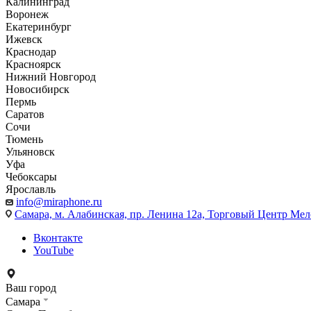
Калининград
Воронеж
Екатеринбург
Ижевск
Краснодар
Красноярск
Нижний Новгород
Новосибирск
Пермь
Саратов
Сочи
Тюмень
Ульяновск
Уфа
Чебоксары
Ярославль
info@miraphone.ru
Самара,
м. Алабинская, пр. Ленина 12а, Торговый Центр Мело
Вконтакте
YouTube
Ваш город
Самара