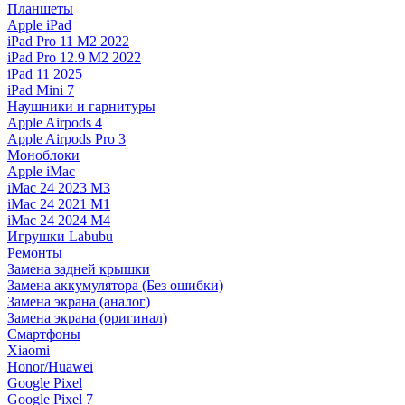
Планшеты
Apple iPad
iPad Pro 11 M2 2022
iPad Pro 12.9 M2 2022
iPad 11 2025
iPad Mini 7
Наушники и гарнитуры
Apple Airpods 4
Apple Airpods Pro 3
Моноблоки
Apple iMac
iMac 24 2023 M3
iMac 24 2021 M1
iMac 24 2024 M4
Игрушки Labubu
Ремонты
Замена задней крышки
Замена аккумулятора (Без ошибки)
Замена экрана (аналог)
Замена экрана (оригинал)
Смартфоны
Xiaomi
Honor/Huawei
Google Pixel
Google Pixel 7