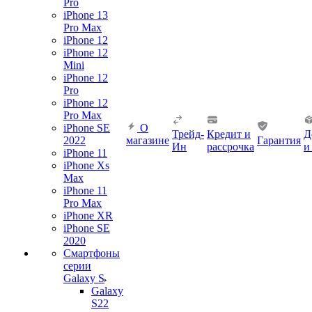
Pro
iPhone 13
Pro Max
iPhone 12
iPhone 12
Mini
iPhone 12
Pro
iPhone 12
Pro Max
iPhone SE
О
Трейд-
Кредит и
Д
2022
магазине
Гарантия
Ин
рассрочка
и
iPhone 11
iPhone Xs
Max
iPhone 11
Pro Max
iPhone XR
iPhone SE
2020
Смартфоны
серии
Galaxy S
Galaxy
S22