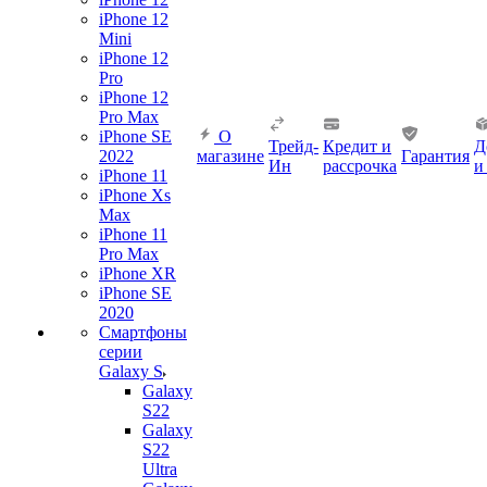
iPhone 12
Mini
iPhone 12
Pro
iPhone 12
Pro Max
iPhone SE
О
Трейд-
Кредит и
Д
2022
магазине
Гарантия
Ин
рассрочка
и
iPhone 11
iPhone Xs
Max
iPhone 11
Pro Max
iPhone XR
iPhone SE
2020
Смартфоны
серии
Galaxy S
Galaxy
S22
Galaxy
S22
Ultra