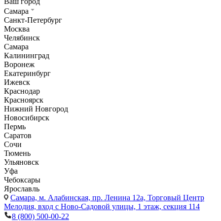
Ваш город
Самара
Санкт-Петербург
Москва
Челябинск
Самара
Калининград
Воронеж
Екатеринбург
Ижевск
Краснодар
Красноярск
Нижний Новгород
Новосибирск
Пермь
Саратов
Сочи
Тюмень
Ульяновск
Уфа
Чебоксары
Ярославль
Самара,
м. Алабинская, пр. Ленина 12а, Торговый Центр
Мелодия, вход с Ново-Садовой улицы, 1 этаж, секция 114
8 (800) 500-00-22