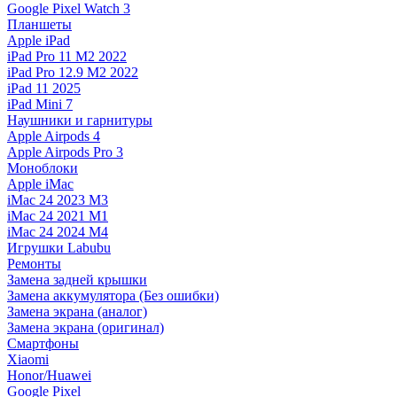
Google Pixel Watch 3
Планшеты
Apple iPad
iPad Pro 11 M2 2022
iPad Pro 12.9 M2 2022
iPad 11 2025
iPad Mini 7
Наушники и гарнитуры
Apple Airpods 4
Apple Airpods Pro 3
Моноблоки
Apple iMac
iMac 24 2023 M3
iMac 24 2021 M1
iMac 24 2024 M4
Игрушки Labubu
Ремонты
Замена задней крышки
Замена аккумулятора (Без ошибки)
Замена экрана (аналог)
Замена экрана (оригинал)
Смартфоны
Xiaomi
Honor/Huawei
Google Pixel