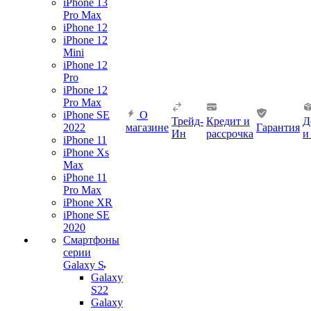
iPhone 13
Pro Max
iPhone 12
iPhone 12
Mini
iPhone 12
Pro
iPhone 12
Pro Max
iPhone SE
О
Трейд-
Кредит и
Д
2022
магазине
Гарантия
Ин
рассрочка
и
iPhone 11
iPhone Xs
Max
iPhone 11
Pro Max
iPhone XR
iPhone SE
2020
Смартфоны
серии
Galaxy S
Galaxy
S22
Galaxy